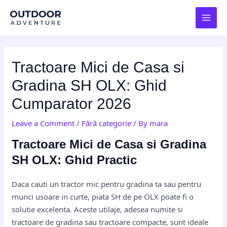
Skip
Post
MAI
to
navigation
MEN
content
Tractoare Mici de Casa si
Gradina SH OLX: Ghid
Cumparator 2026
Leave a Comment
/
Fără categorie
/ By
mara
Tractoare Mici de Casa si Gradina
SH OLX: Ghid Practic
Daca cauti un tractor mic pentru gradina ta sau pentru
munci usoare in curte, piata SH de pe OLX poate fi o
solutie excelenta. Aceste utilaje, adesea numite si
tractoare de gradina sau tractoare compacte, sunt ideale