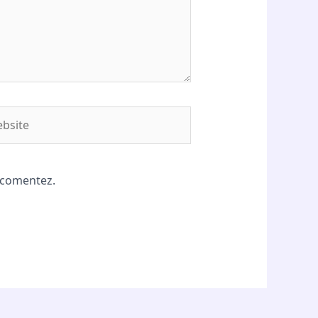
site
ă comentez.