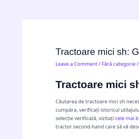
Skip
Post
to
navigation
content
Tractoare mici sh: G
Leave a Comment
/
Fără categorie
/
Tractoare mici sh
Căutarea de tractoare mici sh necesit
cumpăra, verificați istoricul utilaju
selecție verificată, vizitați
cele mai b
tractor second-hand care să vă dese