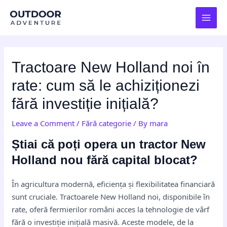
Skip
Post
MAI
to
navigation
MEN
content
Tractoare New Holland noi în
rate: cum să le achiziționezi
fără investiție inițială?
Leave a Comment
/
Fără categorie
/ By
mara
Știai că poți opera un tractor New
Holland nou fără capital blocat?
În agricultura modernă, eficiența și flexibilitatea financiară
sunt cruciale. Tractoarele New Holland noi, disponibile în
rate, oferă fermierilor români acces la tehnologie de vârf
fără o investiție inițială masivă. Aceste modele, de la