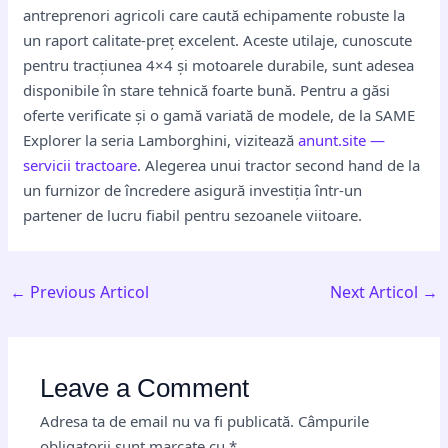
antreprenori agricoli care caută echipamente robuste la
un raport calitate-preț excelent. Aceste utilaje, cunoscute
pentru tracțiunea 4×4 și motoarele durabile, sunt adesea
disponibile în stare tehnică foarte bună. Pentru a găsi
oferte verificate și o gamă variată de modele, de la SAME
Explorer la seria Lamborghini, vizitează
anunt.site —
servicii tractoare
. Alegerea unui tractor second hand de la
un furnizor de încredere asigură investiția într-un
partener de lucru fiabil pentru sezoanele viitoare.
←
Previous Articol
Next Articol
→
Leave a Comment
Adresa ta de email nu va fi publicată.
Câmpurile
obligatorii sunt marcate cu
*