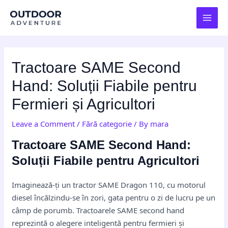
Skip
Post
MAI
to
navigation
MEN
content
Tractoare SAME Second
Hand: Soluții Fiabile pentru
Fermieri și Agricultori
Leave a Comment
/
Fără categorie
/ By
mara
Tractoare SAME Second Hand:
Soluții Fiabile pentru Agricultori
Imaginează-ți un tractor SAME Dragon 110, cu motorul
diesel încălzindu-se în zori, gata pentru o zi de lucru pe un
câmp de porumb. Tractoarele SAME second hand
reprezintă o alegere inteligentă pentru fermieri și