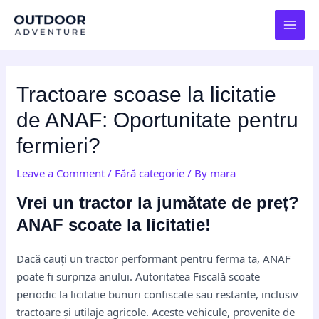
Skip
Post
MAI
to
navigation
MEN
content
Tractoare scoase la licitatie
de ANAF: Oportunitate pentru
fermieri?
Leave a Comment
/
Fără categorie
/ By
mara
Vrei un tractor la jumătate de preț?
ANAF scoate la licitatie!
Dacă cauți un tractor performant pentru ferma ta, ANAF
poate fi surpriza anului. Autoritatea Fiscală scoate
periodic la licitatie bunuri confiscate sau restante, inclusiv
tractoare și utilaje agricole. Aceste vehicule, provenite de