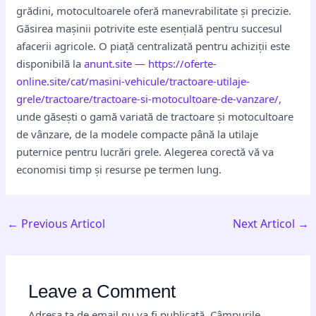
grădini, motocultoarele oferă manevrabilitate și precizie.
Găsirea mașinii potrivite este esențială pentru succesul
afacerii agricole. O piață centralizată pentru achiziții este
disponibilă la
anunt.site — https://oferte-
online.site/cat/masini-vehicule/tractoare-utilaje-
grele/tractoare/tractoare-si-motocultoare-de-vanzare/
,
unde găsești o gamă variată de tractoare și motocultoare
de vânzare, de la modele compacte până la utilaje
puternice pentru lucrări grele. Alegerea corectă vă va
economisi timp și resurse pe termen lung.
←
Previous Articol
Next Articol
→
Leave a Comment
Adresa ta de email nu va fi publicată.
Câmpurile