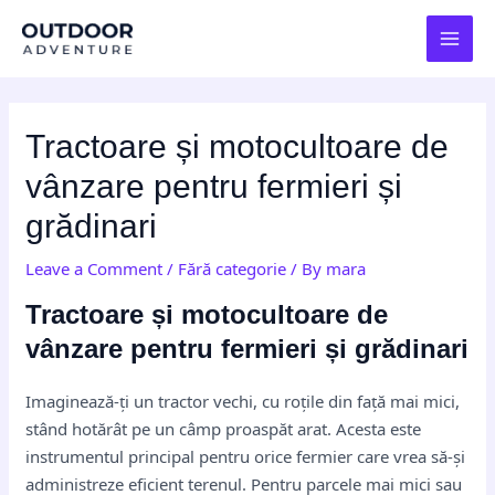
Skip
Post
MAI
to
navigation
MEN
content
Tractoare și motocultoare de
vânzare pentru fermieri și
grădinari
Leave a Comment
/
Fără categorie
/ By
mara
Tractoare și motocultoare de
vânzare pentru fermieri și grădinari
Imaginează-ți un tractor vechi, cu roțile din față mai mici,
stând hotărât pe un câmp proaspăt arat. Acesta este
instrumentul principal pentru orice fermier care vrea să-și
administreze eficient terenul. Pentru parcele mai mici sau