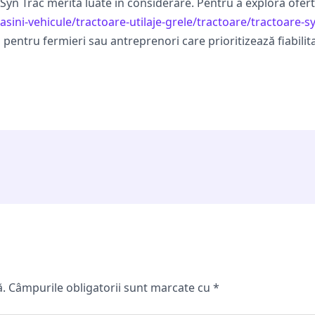
n Trac merită luate în considerare. Pentru a explora oferta 
masini-vehicule/tractoare-utilaje-grele/tractoare/tractoare-s
ă pentru fermieri sau antreprenori care prioritizează fiabili
ă.
Câmpurile obligatorii sunt marcate cu
*