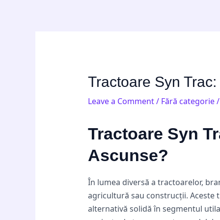
Skip
Post
to
navigation
content
Tractoare Syn Trac:
Leave a Comment
/
Fără categorie
/
Tractoare Syn Tr
Ascunse?
În lumea diversă a tractoarelor, bra
agricultură sau construcții. Aceste 
alternativă solidă în segmentul utila