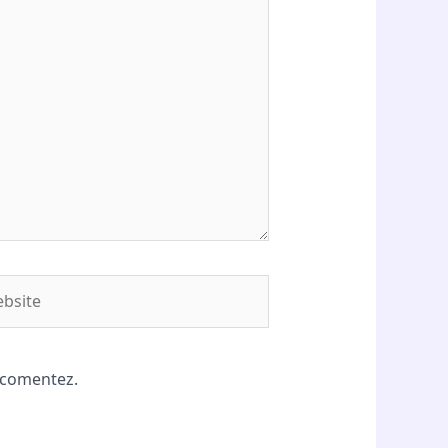
site
ă comentez.