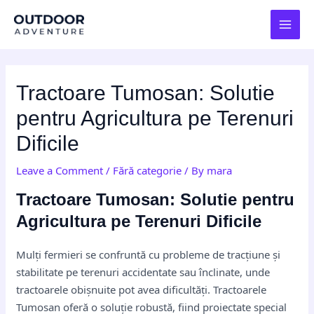
Skip
Post
MAI
to
navigation
MEN
content
Tractoare Tumosan: Solutie
pentru Agricultura pe Terenuri
Dificile
Leave a Comment
/
Fără categorie
/ By
mara
Tractoare Tumosan: Solutie pentru
Agricultura pe Terenuri Dificile
Mulți fermieri se confruntă cu probleme de tracțiune și
stabilitate pe terenuri accidentate sau înclinate, unde
tractoarele obișnuite pot avea dificultăți. Tractoarele
Tumosan oferă o soluție robustă, fiind proiectate special