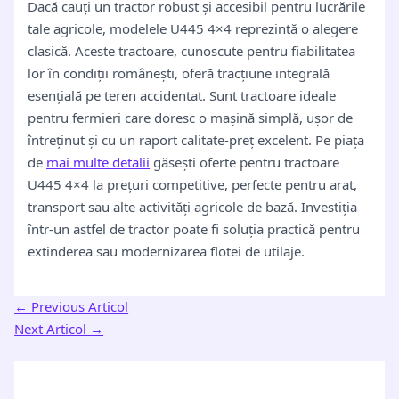
Dacă cauți un tractor robust și accesibil pentru lucrările
tale agricole, modelele U445 4×4 reprezintă o alegere
clasică. Aceste tractoare, cunoscute pentru fiabilitatea
lor în condiții românești, oferă tracțiune integrală
esențială pe teren accidentat. Sunt tractoare ideale
pentru fermieri care doresc o mașină simplă, ușor de
întreținut și cu un raport calitate-preț excelent. Pe piața
de
mai multe detalii
găsești oferte pentru tractoare
U445 4×4 la prețuri competitive, perfecte pentru arat,
transport sau alte activități agricole de bază. Investiția
într-un astfel de tractor poate fi soluția practică pentru
extinderea sau modernizarea flotei de utilaje.
←
Previous Articol
Next Articol
→