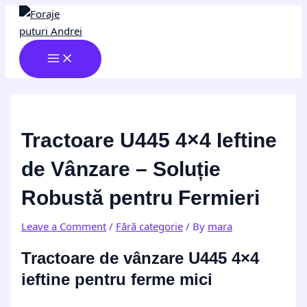
MAIN
Skip
Post
Type
Name*
Email*
Website
MENU
to
navigation
here..
content
Tractoare U445 4×4 Ieftine
de Vânzare – Soluție
Robustă pentru Fermieri
Leave a Comment
/
Fără categorie
/ By
mara
Tractoare de vânzare U445 4×4
ieftine pentru ferme mici