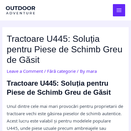
Skip
Post
MAI
to
navigation
MEN
content
Tractoare U445: Soluția
pentru Piese de Schimb Greu
de Găsit
Leave a Comment
/
Fără categorie
/ By
mara
Tractoare U445: Soluția pentru
Piese de Schimb Greu de Găsit
Unul dintre cele mai mari provocări pentru proprietarii de
tractoare vechi este găsirea pieselor de schimb autentice.
Acest lucru este valabil și pentru modelele populare
U445, unde piese uzuale precum ambreiajele sau