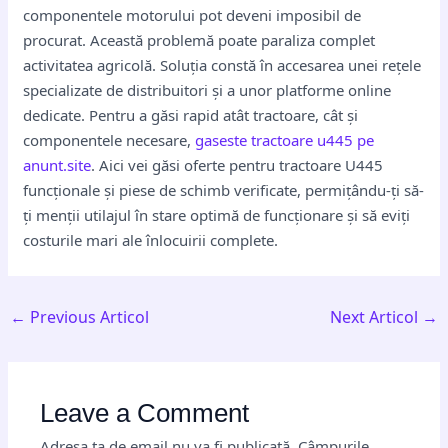
componentele motorului pot deveni imposibil de
procurat. Această problemă poate paraliza complet
activitatea agricolă. Soluția constă în accesarea unei rețele
specializate de distribuitori și a unor platforme online
dedicate. Pentru a găsi rapid atât tractoare, cât și
componentele necesare,
gaseste tractoare u445 pe
anunt.site
. Aici vei găsi oferte pentru tractoare U445
funcționale și piese de schimb verificate, permițându-ți să-
ți menții utilajul în stare optimă de funcționare și să eviți
costurile mari ale înlocuirii complete.
←
Previous Articol
Next Articol
→
Leave a Comment
Adresa ta de email nu va fi publicată.
Câmpurile