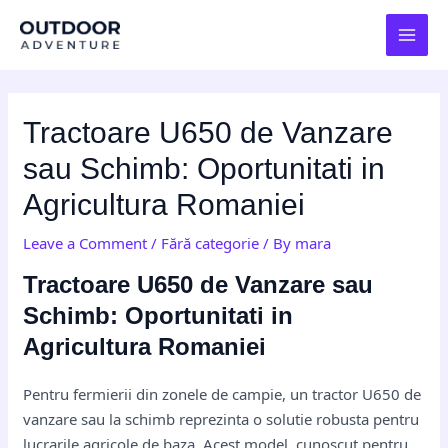
Skip
Post
MAI
to
navigation
MEN
content
Tractoare U650 de Vanzare
sau Schimb: Oportunitati in
Agricultura Romaniei
Leave a Comment
/
Fără categorie
/ By
mara
Tractoare U650 de Vanzare sau
Schimb: Oportunitati in
Agricultura Romaniei
Pentru fermierii din zonele de campie, un tractor U650 de
vanzare sau la schimb reprezinta o solutie robusta pentru
lucrarile agricole de baza. Acest model, cunoscut pentru