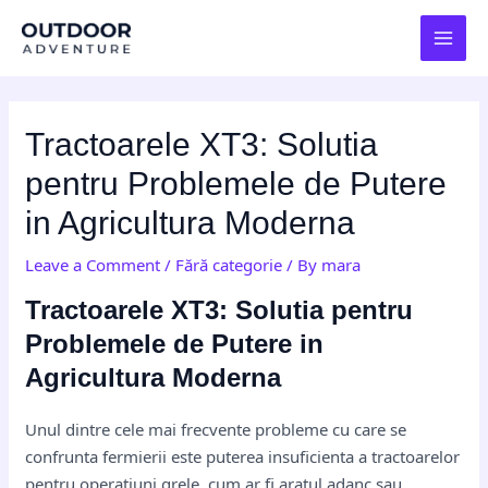
Skip
Post
MAI
to
navigation
MEN
content
Tractoarele XT3: Solutia
pentru Problemele de Putere
in Agricultura Moderna
Leave a Comment
/
Fără categorie
/ By
mara
Tractoarele XT3: Solutia pentru
Problemele de Putere in
Agricultura Moderna
Unul dintre cele mai frecvente probleme cu care se
confrunta fermierii este puterea insuficienta a tractoarelor
pentru operatiuni grele, cum ar fi aratul adanc sau