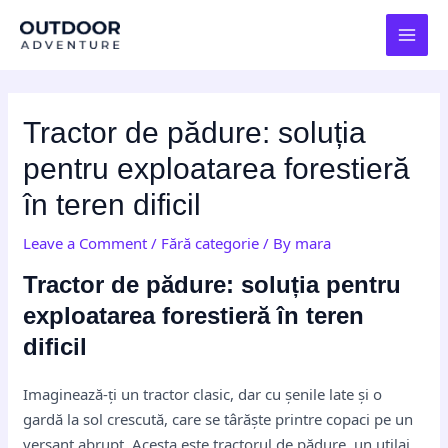
Skip
Post
MAI
to
navigation
MEN
content
Tractor de pădure: soluția
pentru exploatarea forestieră
în teren dificil
Leave a Comment
/
Fără categorie
/ By
mara
Tractor de pădure: soluția pentru
exploatarea forestieră în teren
dificil
Imaginează-ți un tractor clasic, dar cu șenile late și o
gardă la sol crescută, care se târăște printre copaci pe un
versant abrupt. Acesta este tractorul de pădure, un utilaj