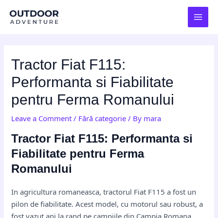
Skip
Post
MAI
to
navigation
MEN
content
Tractor Fiat F115:
Performanta si Fiabilitate
pentru Ferma Romanului
Leave a Comment
/
Fără categorie
/ By
mara
Tractor Fiat F115: Performanta si
Fiabilitate pentru Ferma
Romanului
In agricultura romaneasca, tractorul Fiat F115 a fost un
pilon de fiabilitate. Acest model, cu motorul sau robust, a
fost vazut ani la rand pe campiile din Campia Romana,