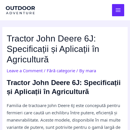
Skip
Post
MAI
to
navigation
MEN
content
Tractor John Deere 6J:
Specificații și Aplicații în
Agricultură
Leave a Comment
/
Fără categorie
/ By
mara
Tractor John Deere 6J: Specificații
și Aplicații în Agricultură
Familia de tractoare John Deere 6J este concepută pentru
fermieri care caută un echilibru între putere, eficiență și
manevrabilitate. Aceste modele, disponibile în mai multe
variante de putere, sunt potrivite pentru o gamă largă de