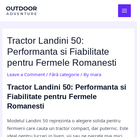
Skip
Post
MAI
to
navigation
MEN
content
Tractor Landini 50:
Performanta si Fiabilitate
pentru Fermele Romanesti
Leave a Comment
/
Fără categorie
/ By
mara
Tractor Landini 50: Performanta si
Fiabilitate pentru Fermele
Romanesti
Modelul Landini 50 reprezinta o alegere solida pentru
fermierii care cauta un tractor compact, dar puternic. Este
ideal pentru lucrari in livezi, vii sau pe parcele mai mici,