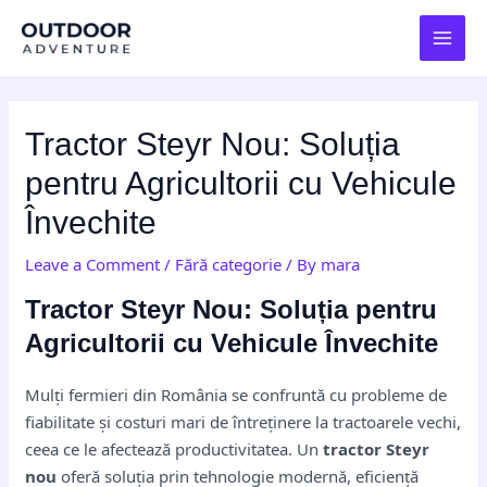
Skip
Post
MAI
to
navigation
MEN
content
Tractor Steyr Nou: Soluția
pentru Agricultorii cu Vehicule
Învechite
Leave a Comment
/
Fără categorie
/ By
mara
Tractor Steyr Nou: Soluția pentru
Agricultorii cu Vehicule Învechite
Mulți fermieri din România se confruntă cu probleme de
fiabilitate și costuri mari de întreținere la tractoarele vechi,
ceea ce le afectează productivitatea. Un
tractor Steyr
nou
oferă soluția prin tehnologie modernă, eficiență