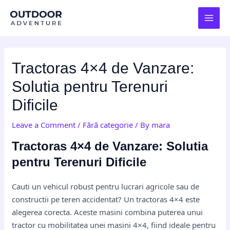
Skip
Post
MAI
to
navigation
MEN
content
Tractoras 4×4 de Vanzare:
Solutia pentru Terenuri
Dificile
Leave a Comment
/
Fără categorie
/ By
mara
Tractoras 4×4 de Vanzare: Solutia
pentru Terenuri Dificile
Cauti un vehicul robust pentru lucrari agricole sau de
constructii pe teren accidentat? Un tractoras 4×4 este
alegerea corecta. Aceste masini combina puterea unui
tractor cu mobilitatea unei masini 4×4, fiind ideale pentru