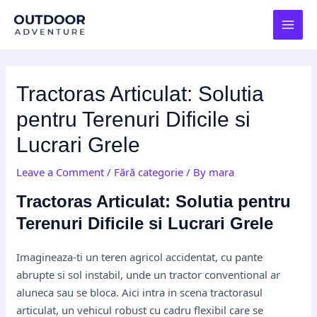
Skip
Post
MAI
to
navigation
MEN
content
Tractoras Articulat: Solutia
pentru Terenuri Dificile si
Lucrari Grele
Leave a Comment
/
Fără categorie
/ By
mara
Tractoras Articulat: Solutia pentru
Terenuri Dificile si Lucrari Grele
Imagineaza-ti un teren agricol accidentat, cu pante
abrupte si sol instabil, unde un tractor conventional ar
aluneca sau se bloca. Aici intra in scena tractorasul
articulat, un vehicul robust cu cadru flexibil care se