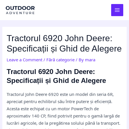
Skip
Post
MAI
to
navigation
MEN
content
Tractorul 6920 John Deere:
Specificații și Ghid de Alegere
Leave a Comment
/
Fără categorie
/ By
mara
Tractorul 6920 John Deere:
Specificații și Ghid de Alegere
Tractorul John Deere 6920 este un model din seria 6R,
apreciat pentru echilibrul său între putere și eficiență.
Acesta este echipat cu un motor PowerTech de
aproximativ 140 CP, fiind potrivit pentru o gamă largă de
lucrări agricole, de la pregătirea solului până la transport.