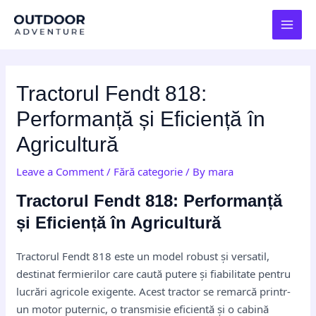
Skip
Post
MAI
to
navigation
MEN
content
Tractorul Fendt 818:
Performanță și Eficiență în
Agricultură
Leave a Comment
/
Fără categorie
/ By
mara
Tractorul Fendt 818: Performanță
și Eficiență în Agricultură
Tractorul Fendt 818 este un model robust și versatil,
destinat fermierilor care caută putere și fiabilitate pentru
lucrări agricole exigente. Acest tractor se remarcă printr-
un motor puternic, o transmisie eficientă și o cabină