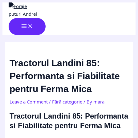
MAIN
Skip
Post
Type
Name*
Email*
Website
MENU
to
navigation
here..
content
Tractorul Landini 85:
Performanta si Fiabilitate
pentru Ferma Mica
Leave a Comment
/
Fără categorie
/ By
mara
Tractorul Landini 85: Performanta
si Fiabilitate pentru Ferma Mica