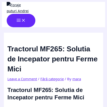
MAIN
Skip
Post
Type
Name*
Email*
Website
MENU
to
navigation
here..
content
Tractorul MF265: Solutia
de Incepator pentru Ferme
Mici
Leave a Comment
/
Fără categorie
/ By
mara
Tractorul MF265: Solutia de
Incepator pentru Ferme Mici