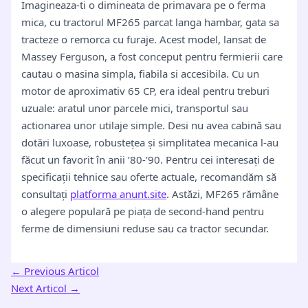
Imagineaza-ti o dimineata de primavara pe o ferma
mica, cu tractorul MF265 parcat langa hambar, gata sa
tracteze o remorca cu furaje. Acest model, lansat de
Massey Ferguson, a fost conceput pentru fermierii care
cautau o masina simpla, fiabila si accesibila. Cu un
motor de aproximativ 65 CP, era ideal pentru treburi
uzuale: aratul unor parcele mici, transportul sau
actionarea unor utilaje simple. Desi nu avea cabină sau
dotări luxoase, robustețea și simplitatea mecanica l-au
făcut un favorit în anii ’80-’90. Pentru cei interesați de
specificații tehnice sau oferte actuale, recomandăm să
consultați
platforma anunt.site
. Astăzi, MF265 rămâne
o alegere populară pe piața de second-hand pentru
ferme de dimensiuni reduse sau ca tractor secundar.
←
Previous Articol
Next Articol
→