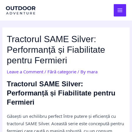
Skip
Post
MAI
to
navigation
MEN
content
Tractorul SAME Silver:
Performanță și Fiabilitate
pentru Fermieri
Leave a Comment
/
Fără categorie
/ By
mara
Tractorul SAME Silver:
Performanță și Fiabilitate pentru
Fermieri
Găsești un echilibru perfect între putere și eficiență cu
tractorul SAME Silver. Această serie este concepută pentru
fermieri care caută o mașină robustă, cu un consum