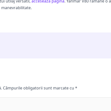
ui utilaj versatil,
acceseaza pagina
. Yanmar V80 rămâne o al
i manevrabilitate.
ă.
Câmpurile obligatorii sunt marcate cu
*