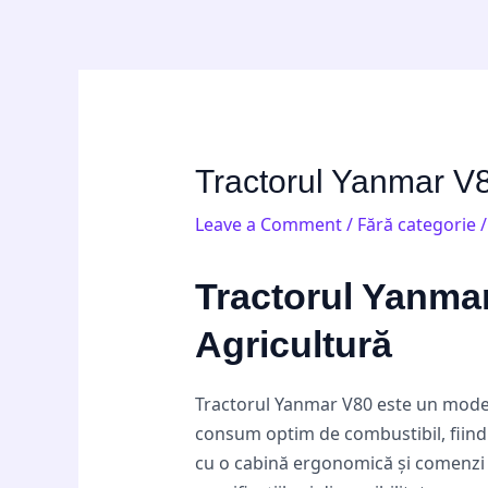
Skip
Post
to
navigation
content
Tractorul Yanmar V80
Leave a Comment
/
Fără categorie
/
Tractorul Yanmar
Agricultură
Tractorul Yanmar V80 este un model r
consum optim de combustibil, fiind i
cu o cabină ergonomică și comenzi i