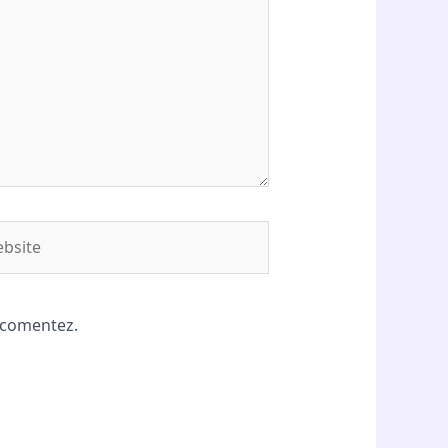
site
ă comentez.