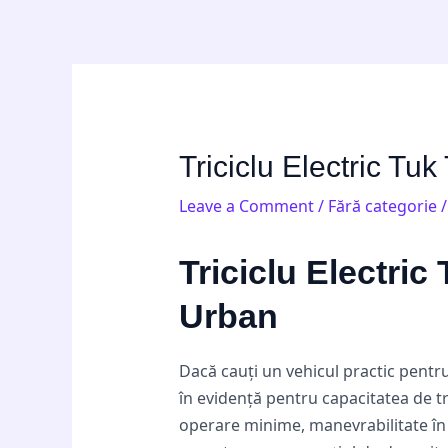
Skip
Post
to
navigation
content
Triciclu Electric Tu
Leave a Comment
/
Fără categorie
/
Triciclu Electric
Urban
Dacă cauți un vehicul practic pentru o
în evidență pentru capacitatea de tr
operare minime, manevrabilitate în tr