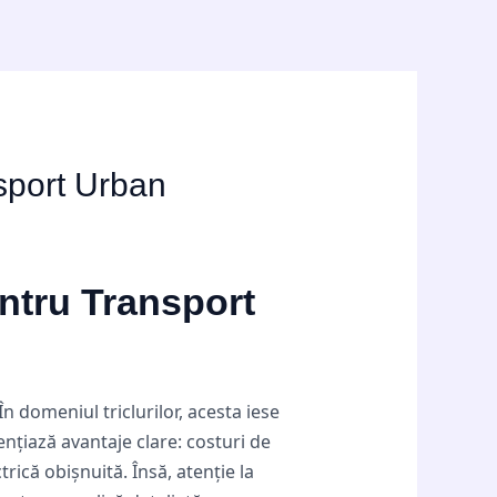
nsport Urban
entru Transport
În domeniul triclurilor, acesta iese
nțiază avantaje clare: costuri de
rică obișnuită. Însă, atenție la