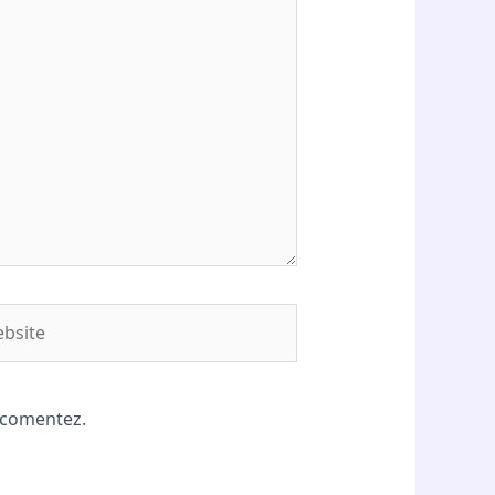
site
ă comentez.