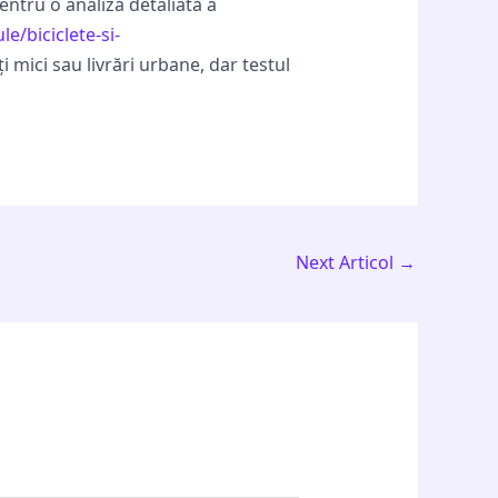
entru o analiză detaliată a
e/biciclete-si-
i mici sau livrări urbane, dar testul
Next Articol
→