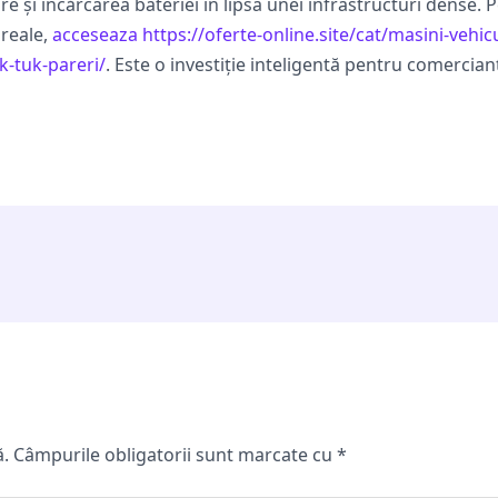
 și încărcarea bateriei în lipsa unei infrastructuri dense. P
 reale,
acceseaza https://oferte-online.site/cat/masini-vehicul
tuk-tuk-pareri/
. Este o investiție inteligentă pentru comercianț
ă.
Câmpurile obligatorii sunt marcate cu
*