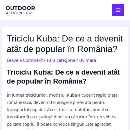
Skip
Post
MAI
to
navigation
MEN
content
Triciclu Kuba: De ce a devenit
atât de popular în România?
Leave a Comment
/
Fără categorie
/ By
mara
Triciclu Kuba: De ce a devenit atât
de popular în România?
În lumea triciclurilor, modelul Kuba a cucerit rapid piața
românească, devenind o alegere preferată pentru
transportul copiilor. Acest triciclu multifuncțional se
transformă cu ușurință dintr-un cărucior într-un vehicul
pe care copilul îl poate conduce singur. Este apreciat