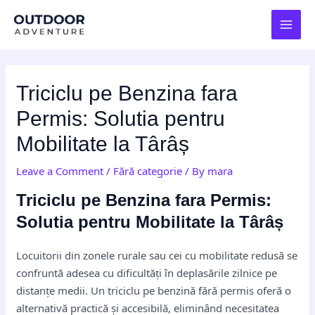
Skip
Post
MAI
to
navigation
MEN
content
Triciclu pe Benzina fara
Permis: Solutia pentru
Mobilitate la Târâș
Leave a Comment
/
Fără categorie
/ By
mara
Triciclu pe Benzina fara Permis:
Solutia pentru Mobilitate la Târâș
Locuitorii din zonele rurale sau cei cu mobilitate redusă se
confruntă adesea cu dificultăți în deplasările zilnice pe
distanțe medii. Un triciclu pe benzină fără permis oferă o
alternativă practică și accesibilă, eliminând necesitatea