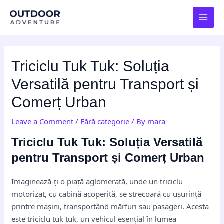
Skip
Post
MAI
to
navigation
MEN
content
Triciclu Tuk Tuk: Soluția
Versatilă pentru Transport și
Comerț Urban
Leave a Comment
/
Fără categorie
/ By
mara
Triciclu Tuk Tuk: Soluția Versatilă
pentru Transport și Comerț Urban
Imaginează-ți o piață aglomerată, unde un triciclu
motorizat, cu cabină acoperită, se strecoară cu ușurință
printre mașini, transportând mărfuri sau pasageri. Acesta
este triciclu tuk tuk, un vehicul esențial în lumea