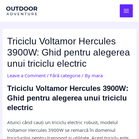
Skip
Post
MAI
to
navigation
MEN
content
Triciclu Voltamor Hercules
3900W: Ghid pentru alegerea
unui triciclu electric
Leave a Comment
/
Fără categorie
/ By
mara
Triciclu Voltamor Hercules 3900W:
Ghid pentru alegerea unui triciclu
electric
Atunci când cauți un triciclu electric robust, modelul
Voltamor Hercules 3900W se remarcă în domeniul
triciclurilor pentru transport și utilitate. Acest triciclu este