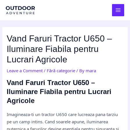
Skip
Post
MAI
to
navigation
MEN
content
Vand Faruri Tractor U650 –
Iluminare Fiabila pentru
Lucrari Agricole
Leave a Comment
/
Fără categorie
/ By
mara
Vand Faruri Tractor U650 –
Iluminare Fiabila pentru Lucrari
Agricole
Imagineaza-ti un tractor U650 care lucreaza pana tarziu
pe un camp intins. Cand soarele apune, iluminarea
puternica a farurilor devine esentiala pentru siguranta si