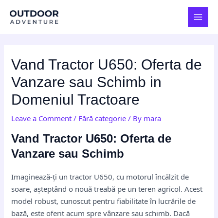
Skip
Post
MAI
to
navigation
MEN
content
Vand Tractor U650: Oferta de
Vanzare sau Schimb in
Domeniul Tractoare
Leave a Comment
/
Fără categorie
/ By
mara
Vand Tractor U650: Oferta de
Vanzare sau Schimb
Imaginează-ți un tractor U650, cu motorul încălzit de
soare, așteptând o nouă treabă pe un teren agricol. Acest
model robust, cunoscut pentru fiabilitate în lucrările de
bază, este oferit acum spre vânzare sau schimb. Dacă