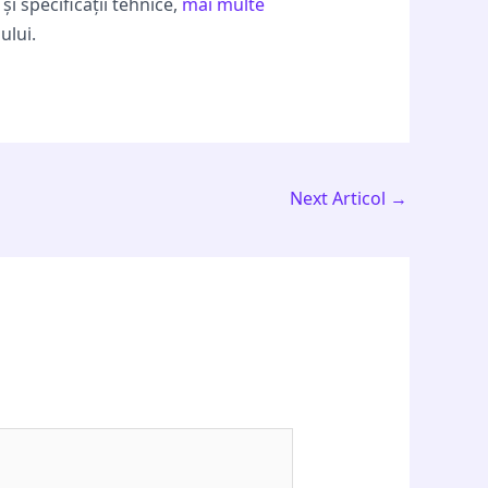
i specificații tehnice,
mai multe
ului.
Next Articol
→