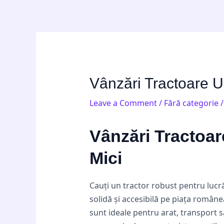
Skip
Post
to
navigation
content
Vânzări Tractoare U
Leave a Comment
/
Fără categorie
/
Vânzări Tractoar
Mici
Cauți un tractor robust pentru lucr
solidă și accesibilă pe piața române
sunt ideale pentru arat, transport 