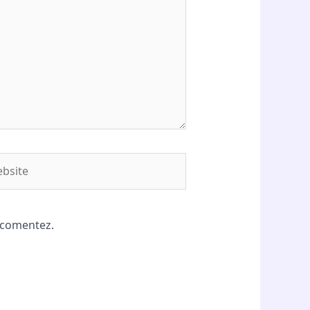
site
ă comentez.