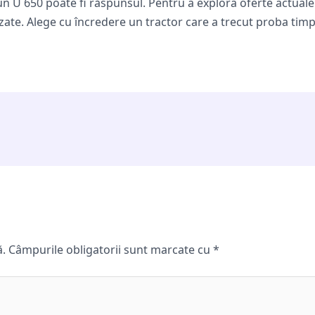
un U 650 poate fi răspunsul. Pentru a explora oferte actuale ș
zate. Alege cu încredere un tractor care a trecut proba timp
ă.
Câmpurile obligatorii sunt marcate cu
*