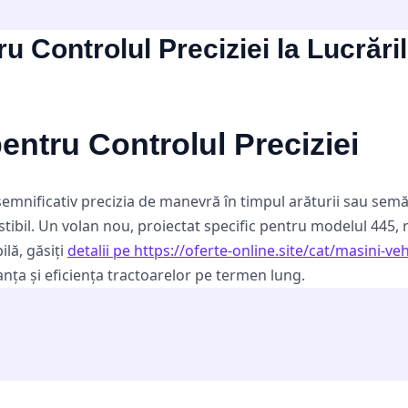
u Controlul Preciziei la Lucrări
pentru Controlul Preciziei
semnificativ precizia de manevră în timpul arăturii sau semă
bil. Un volan nou, proiectat specific pentru modelul 445, re
ilă, găsiți
detalii pe https://oferte-online.site/cat/masini-ve
ranța și eficiența tractoarelor pe termen lung.