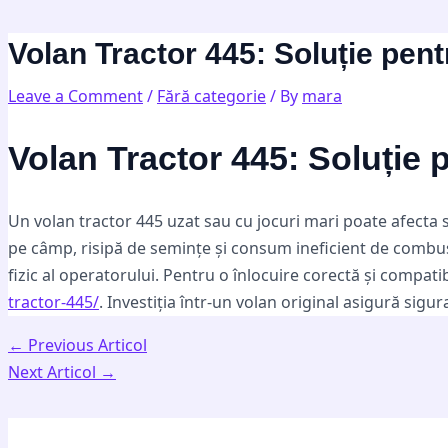
Skip
Post
Type
Name*
Email*
Website
to
navigation
here..
Volan Tractor 445: Soluție pentr
content
Leave a Comment
/
Fără categorie
/ By
mara
Volan Tractor 445: Soluție 
Un volan tractor 445 uzat sau cu jocuri mari poate afecta 
pe câmp, risipă de semințe și consum ineficient de combusti
fizic al operatorului. Pentru o înlocuire corectă și compatib
tractor-445/
. Investiția într-un volan original asigură sigu
←
Previous Articol
Next Articol
→