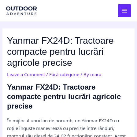
Skip
Post
MAI
to
navigation
MEN
content
Yanmar FX24D: Tractoare
compacte pentru lucrări
agricole precise
Leave a Comment
/
Fără categorie
/ By
mara
Yanmar FX24D: Tractoare
compacte pentru lucrări agricole
precise
În mijlocul unui lan de porumb, un Yanmar FX24D cu
roțile înguste manevrează cu precizie între rânduri,
motorul său diesel de 24 CP funcționând constant. Acest