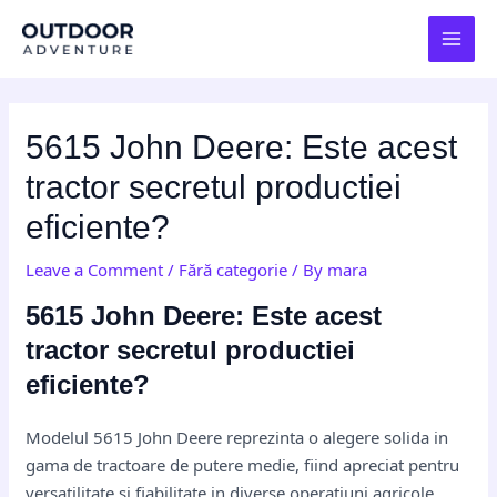
Skip
Post
MAI
to
navigation
MEN
content
5615 John Deere: Este acest
tractor secretul productiei
eficiente?
Leave a Comment
/
Fără categorie
/ By
mara
5615 John Deere: Este acest
tractor secretul productiei
eficiente?
Modelul 5615 John Deere reprezinta o alegere solida in
gama de tractoare de putere medie, fiind apreciat pentru
versatilitate si fiabilitate in diverse operatiuni agricole.