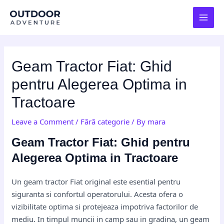
Skip
Post
MAI
to
navigation
MEN
content
Geam Tractor Fiat: Ghid
pentru Alegerea Optima in
Tractoare
Leave a Comment
/
Fără categorie
/ By
mara
Geam Tractor Fiat: Ghid pentru
Alegerea Optima in Tractoare
Un geam tractor Fiat original este esential pentru
siguranta si confortul operatorului. Acesta ofera o
vizibilitate optima si protejeaza impotriva factorilor de
mediu. In timpul muncii in camp sau in gradina, un geam