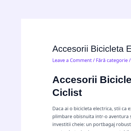
Skip
Post
to
navigation
content
Accesorii Bicicleta E
Leave a Comment
/
Fără categorie
/
Accesorii Bicicle
Ciclist
Daca ai o bicicleta electrica, stii 
plimbare obisnuita intr-o aventura 
investitii cheie: un portbagaj robu