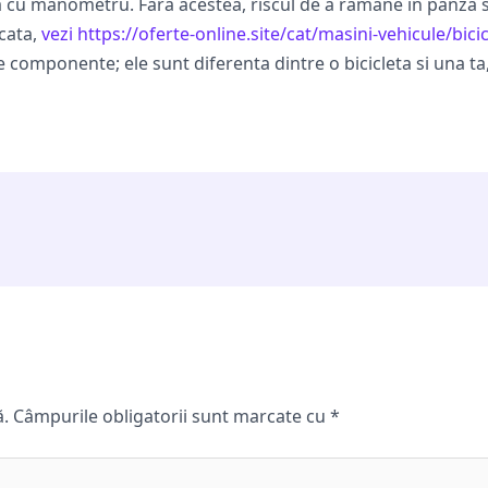
a cu manometru. Fara acestea, riscul de a ramane in panza 
icata,
vezi https://oferte-online.site/cat/masini-vehicule/bicicl
e componente; ele sunt diferenta dintre o bicicleta si una ta,
ă.
Câmpurile obligatorii sunt marcate cu
*