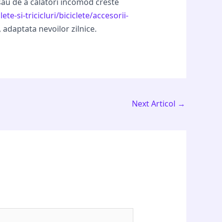
sau de a calatori incomod creste
ete-si-tricicluri/biciclete/accesorii-
 adaptata nevoilor zilnice.
Next Articol
→