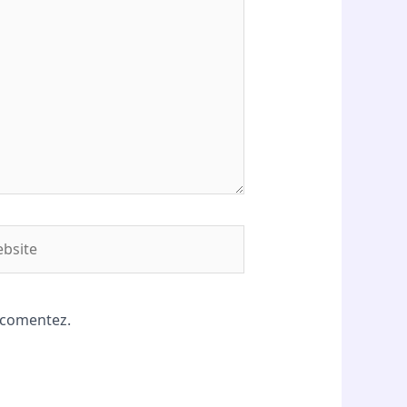
site
ă comentez.