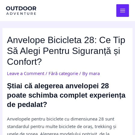
Skip
Post
MAI
to
navigation
MEN
content
Anvelope Bicicleta 28: Ce Tip
Să Alegi Pentru Siguranță și
Confort?
Leave a Comment
/
Fără categorie
/ By
mara
Știai că alegerea anvelopei 28
poate schimba complet experiența
de pedalat?
Anvelopele pentru biciclete cu dimensiunea 28 sunt
standardul pentru multe biciclete de oraș, trekking și
unele de șosea. Alegerea modelului potrivit, de la