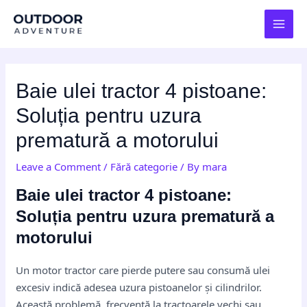
Skip
Post
MAI
to
navigation
MEN
content
Baie ulei tractor 4 pistoane:
Soluția pentru uzura
prematură a motorului
Leave a Comment
/
Fără categorie
/ By
mara
Baie ulei tractor 4 pistoane:
Soluția pentru uzura prematură a
motorului
Un motor tractor care pierde putere sau consumă ulei
excesiv indică adesea uzura pistoanelor și cilindrilor.
Această problemă, frecventă la tractoarele vechi sau