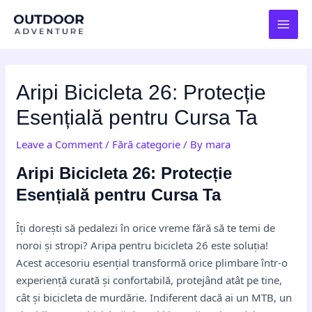
Skip
Post
MAI
to
navigation
MEN
content
Aripi Bicicleta 26: Protecție
Esențială pentru Cursa Ta
Leave a Comment
/
Fără categorie
/ By
mara
Aripi Bicicleta 26: Protecție
Esențială pentru Cursa Ta
Îți dorești să pedalezi în orice vreme fără să te temi de
noroi și stropi? Aripa pentru bicicleta 26 este soluția!
Acest accesoriu esențial transformă orice plimbare într-o
experiență curată și confortabilă, protejând atât pe tine,
cât și bicicleta de murdărie. Indiferent dacă ai un MTB, un