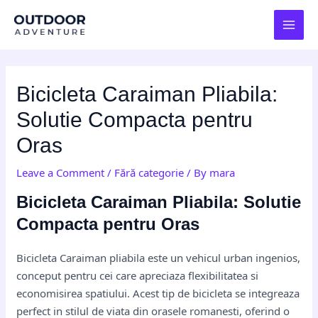
Skip
Post
MAI
to
navigation
MEN
content
Bicicleta Caraiman Pliabila:
Solutie Compacta pentru
Oras
Leave a Comment
/
Fără categorie
/ By
mara
Bicicleta Caraiman Pliabila: Solutie
Compacta pentru Oras
Bicicleta Caraiman pliabila este un vehicul urban ingenios,
conceput pentru cei care apreciaza flexibilitatea si
economisirea spatiului. Acest tip de bicicleta se integreaza
perfect in stilul de viata din orasele romanesti, oferind o