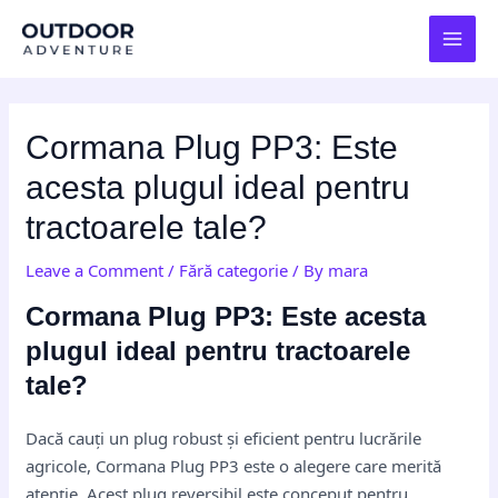
Skip
Post
MAI
to
navigation
MEN
content
Cormana Plug PP3: Este
acesta plugul ideal pentru
tractoarele tale?
Leave a Comment
/
Fără categorie
/ By
mara
Cormana Plug PP3: Este acesta
plugul ideal pentru tractoarele
tale?
Dacă cauți un plug robust și eficient pentru lucrările
agricole, Cormana Plug PP3 este o alegere care merită
atenție. Acest plug reversibil este conceput pentru