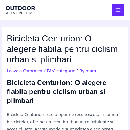
Skip
Post
MAI
to
navigation
MEN
content
Bicicleta Centurion: O
alegere fiabila pentru ciclism
urban si plimbari
Leave a Comment
/
Fără categorie
/ By
mara
Bicicleta Centurion: O alegere
fiabila pentru ciclism urban si
plimbari
Bicicleta Centurion este o optiune recunoscuta in lumea
bicicletelor, oferind un echilibru bun intre fiabilitate si
accesibilitate. Aceste modele sunt adesea alese pentru