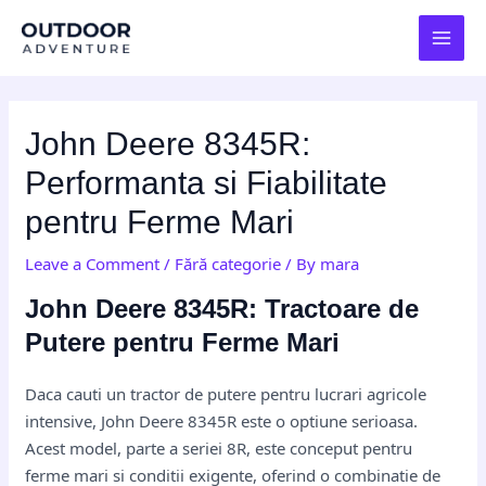
Skip
Post
MAI
to
navigation
MEN
content
John Deere 8345R:
Performanta si Fiabilitate
pentru Ferme Mari
Leave a Comment
/
Fără categorie
/ By
mara
John Deere 8345R: Tractoare de
Putere pentru Ferme Mari
Daca cauti un tractor de putere pentru lucrari agricole
intensive, John Deere 8345R este o optiune serioasa.
Acest model, parte a seriei 8R, este conceput pentru
ferme mari si conditii exigente, oferind o combinatie de