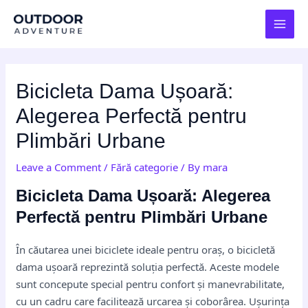
Skip
Post
MAI
to
navigation
MEN
content
Bicicleta Dama Ușoară:
Alegerea Perfectă pentru
Plimbări Urbane
Leave a Comment
/
Fără categorie
/ By
mara
Bicicleta Dama Ușoară: Alegerea
Perfectă pentru Plimbări Urbane
În căutarea unei biciclete ideale pentru oraș, o bicicletă
dama ușoară reprezintă soluția perfectă. Aceste modele
sunt concepute special pentru confort și manevrabilitate,
cu un cadru care facilitează urcarea și coborârea. Ușurința