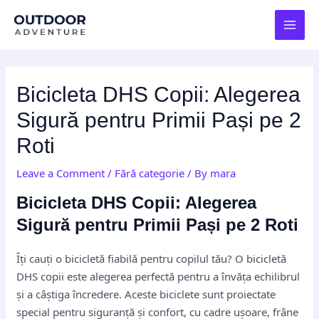
Skip
Post
MAI
to
navigation
MEN
content
Bicicleta DHS Copii: Alegerea
Sigură pentru Primii Pași pe 2
Roti
Leave a Comment
/
Fără categorie
/ By
mara
Bicicleta DHS Copii: Alegerea
Sigură pentru Primii Pași pe 2 Roti
Îți cauți o bicicletă fiabilă pentru copilul tău? O bicicletă
DHS copii este alegerea perfectă pentru a învăța echilibrul
și a câștiga încredere. Aceste biciclete sunt proiectate
special pentru siguranță și confort, cu cadre ușoare, frâne