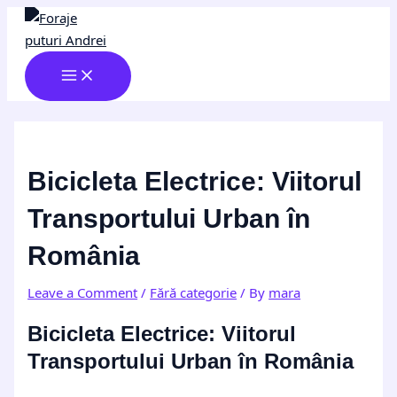
MAIN
Skip
Post
Type
Name*
Email*
Website
MENU
to
navigation
here..
content
Bicicleta Electrice: Viitorul
Transportului Urban în
România
Leave a Comment
/
Fără categorie
/ By
mara
Bicicleta Electrice: Viitorul
Transportului Urban în România