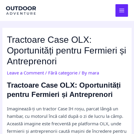
Skip
Post
MAI
to
navigation
MEN
content
Tractoare Case OLX:
Oportunități pentru Fermieri și
Antreprenori
Leave a Comment
/
Fără categorie
/ By
mara
Tractoare Case OLX: Oportunități
pentru Fermieri și Antreprenori
Imaginează-ți un tractor Case IH roșu, parcat lângă un
hambar, cu motorul încă cald după o zi de lucru la câmp.
Această imagine este frecventă pe platforma OLX, unde
fermierii și antreprenorii caută mașini de încredere pentru