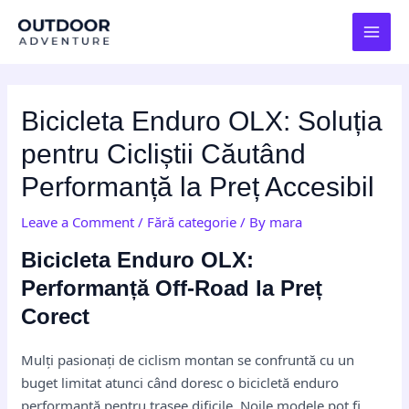
Skip
Post
MAI
to
navigation
MEN
content
Bicicleta Enduro OLX: Soluția
pentru Cicliștii Căutând
Performanță la Preț Accesibil
Leave a Comment
/
Fără categorie
/ By
mara
Bicicleta Enduro OLX:
Performanță Off-Road la Preț
Corect
Mulți pasionați de ciclism montan se confruntă cu un
buget limitat atunci când doresc o bicicletă enduro
performantă pentru trasee dificile. Noile modele pot fi